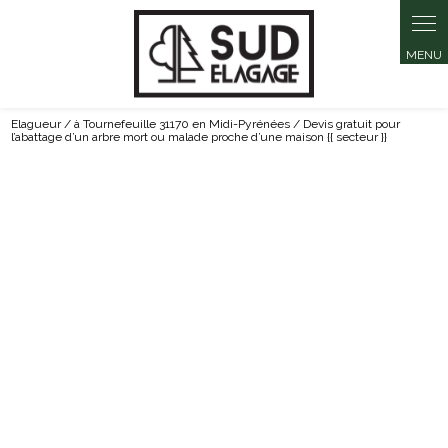
Elagueur / à Tournefeuille 31170 en Midi-Pyrénées / Devis gratuit pour
l’abattage d’un arbre mort ou malade proche d’une maison {{ secteur }}
Devis gratuit pour l’abattage d’un
arbre mort ou malade proche d’une
maison à Tournefeuille 31170 en Midi-
Pyrénées
05 40 25 27 60
CONTACTEZ-NOUS