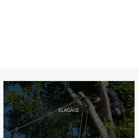
En soumettant ce formulaire, j'accepte que les informations
saisies soient traitées par
SUD ELAGAGE
dans le cadre de ma
demande de contact et de la relation commerciale qui peut en
découler.
En savoir plus en consultant notre politique de
confidentialité.
*
ELAGAGE