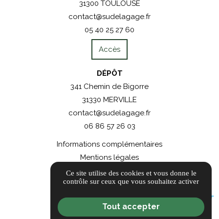
31300 TOULOUSE
contact@sudelagage.fr
05 40 25 27 60
Accès
DÉPÔT
341 Chemin de Bigorre
31330 MERVILLE
contact@sudelagage.fr
06 86 57 26 03
Informations complémentaires
Mentions légales
Politique de confidentialité
Ce site utilise des cookies et vous donne le
contrôle sur ceux que vous souhaitez activer
Gestion des cookies
Tout accepter