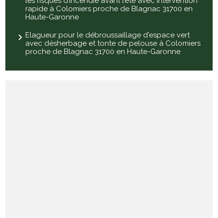
les risques d’incendie avant l’été avec intervention
rapide à Colomiers proche de Blagnac 31700 en
Haute-Garonne
Elagueur pour le débroussaillage d'espace vert
avec désherbage et tonte de pelouse à Colomiers
proche de Blagnac 31700 en Haute-Garonne